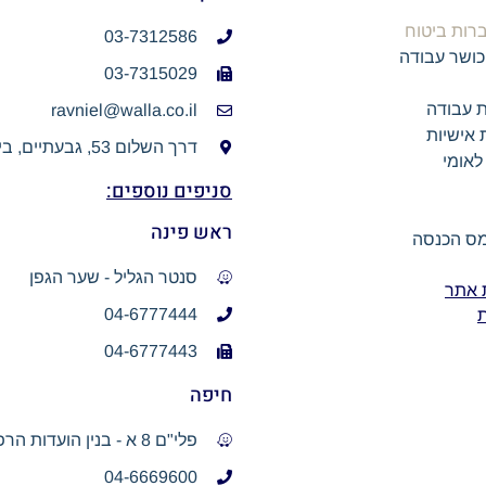
רות ביטוח
03-7312586
כושר עבודה
03-7315029
ת עבודה
ravniel@walla.co.il
 אישיות
דרך השלום 53, גבעתיים, בית הורד
לאומי
סניפים נוספים:
ראש פינה
מס הכנסה
סנטר הגליל - שער הגפן
 אתר
04-6777444
ת
04-6777443
חיפה
פלי"ם 8 א - בנין הועדות הרפואיות
04-6669600