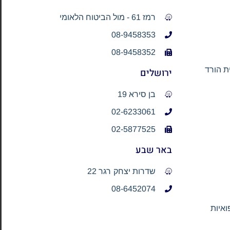
רמז 61 - מול הביטוח הלאומי
08-9458353
08-9458352
ירושלים
בן סירא 19
02-6233061
02-5877525
באר שבע
שדרות יצחק רגר 22
08-6452074