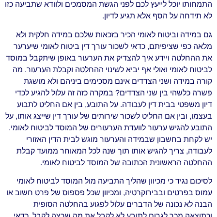
התמחותו יוכל לייעץ לכם לפני הגשת המסמכים ולוודא שתביעה כזו
לא תידחה על הסף אלא תגיע לדיון.
גם במידה וביטוח לאומי הכיר בזכאות שלכם במידה חלקית ולא
מלאה כפי שציפיתם, כדאי לשכור עורך דין ביטוח לאומי שיערער
את ההחלטה ויידע איך להצדיק את הערעור באופן שיתקבל במוסד
לביטוח לאומי ואולי אף יביא לשינוי ההחלטה וקבלת הערעור. מה
קורה במידה ושני הצדדים אינם מסכימים ביניהם ולא מושגת
פשרה כלשהי בין שני הצדדים? במקרה כזה זה עלול להגיע לכדי
דיון משפטי בבית דין לעבודה. על התובע, בין אם החליט לתבוע
בעצמו, ובין אם החליט לשכור שירותים של עורך דין שייצג אותו, על
התובע להגיש ערעור לוועדת הערעורים של המוסד לביטוח לאומי.
יש לקחת בחשבון שבמידה והערעור מוגש לבית הדין האזורי
לעבודה, צריך להגיש אותו תוך שנה לכל המאוחר ממועד קבלת
ההחלטה הראשונית הכתובה של המוסד לביטוח לאומי.
לסיכום נגיד כי מכיוון שהליך התביעה מול המוסד לביטוח לאומי
עמוס בפרטים ובבירוקרטיה, ומכיוון שכל פספוס של פרט חשוב או
הבנה לא נכונה של הדברים עלול לפגוע בהחלטה הסופית
וכתוצאה מכך לגרום לתובע לא לקבל את מה שרצה לקבל, כדאי