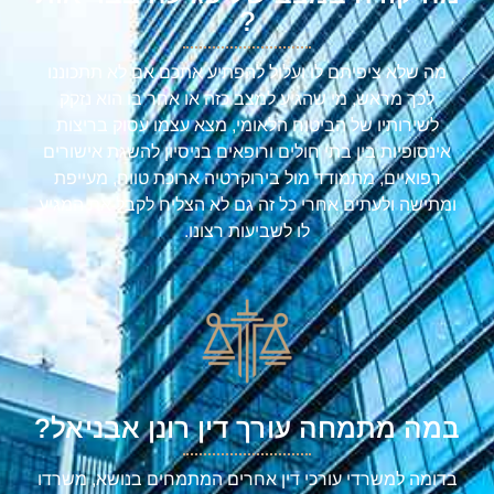
?
מה שלא ציפיתם לו ועלול להפתיע אתכם אם לא תתכוננו
לכך מראש, מי שהגיע למצב כזה או אחר בו הוא נזקק
לשירותיו של הביטוח הלאומי, מצא עצמו עסוק בריצות
אינסופיות בין בתי חולים ורופאים בניסיון להשגת אישורים
רפואיים, מתמודד מול בירוקרטיה ארוכת טווח, מעייפת
ומתישה ולעתים אחרי כל זה גם לא הצליח לקבל את המגיע
לו לשביעות רצונו.
במה מתמחה עורך דין רונן אבניאל?
בדומה למשרדי עורכי דין אחרים המתמחים בנושא, משרדו