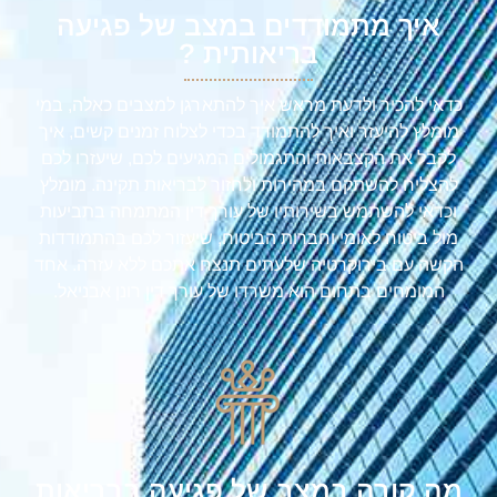
איך מתמודדים במצב של פגיעה
בריאותית ?
כדאי להכיר ולדעת מראש איך להתארגן למצבים כאלה, במי
מומלץ להיעזר ואיך להתמודד בכדי לצלוח זמנים קשים, איך
לקבל את הקצבאות והתגמולים המגיעים לכם, שיעזרו לכם
להצליח להשתקם במהירות ולחזור לבריאות תקינה. מומלץ
וכדאי להשתמש בשירותיו של עורך דין המתמחה בתביעות
מול ביטוח לאומי וחברות הביטוח, שיעזור לכם בהתמודדות
הקשה עם בירוקרטיה שלעתים תנצח אתכם ללא עזרה. אחד
המומחים בתחום הוא משרדו של עורך דין רונן אבניאל.
מה קורה במצב של פגיעה בבריאות