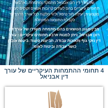
של עורך דין רונן אבניאל מתמקד ומתמחה בארבעה
תחומים עיקריים בהם לעתים קרובות אנשים זקוקים לעזרה
מקצועית, יעילה תוך טיפול וליווי הלקוח לכל אורך הדרך עד
לקבלת התוצאה המיוחלת.
מבין מגוון הנושאים בהם מתמחה משרדו של עורך דין
רונן אבניאל, ניתן למנות ארבע תחומים עיקריים : עורך
דין נזקי גוף ותאונות עבודה, תביעות סיעוד. ביטוח אובדן
כושר עבודה וביטוח לאומי.
4 תחומי ההתמחות העיקריים של עורך
דין אבניאל