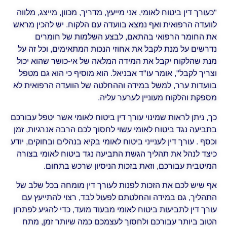
"כעורך דין ביטוח לאומי, אני מייעץ, מדריך, מכוון, מייצג, מלווה
לוועדה הרפואית ואף נמצא בוועדה עם הלקוח. יש להכין מראש
את החומר הרפואי בהתאם, לבצע השלמות של חומרים
נדרשים על מנת לקבל את אחוזי הנכות המתאימים, וכל זה על
מנת שהלקוח יקבל את המידה המלאה של אי-כושר שהוא יכול
וצריך לקבל", אומר עו"ד אבניאל. הוא מוסיף כי הוא גם מטפל
בוועדות ערר, למשל במידה וההחלטה של הוועדה הרפואית לא
מספקת והלקוח מעוניין לערער עליה.
כך, ניתן לראות שמינוי עורך דין ביטוח לאומי אשר יטפל עבורכם
בתביעה נגד ביטוח לאומי עשוי לחסוך לכם הרבה אנרגיות, זמן
וכסף . עורך דין לענייני ביטוח לאומי בקיא בנהלים ובחוקים, יודע
כיצד לנהל את תהליך הגשת התביעה נגד ביטוח לאומי בצורה
המיטבית עבורכם, וזאת בזכות הניסיון שרכש בתחום.
אף שיש לכם את הזכות לפנות לעורך דין מומחה בכל שלב של
התהליך, גם במידה והחלטתם לפעול לבד, רצוי להתייעץ עם
עורך דין לתביעות ביטוח לאומי מבעוד מועד, כדי להגיע לפתרון
הטוב ביותר עבורכם ולחסוך לעצמכם כמה שיותר זמן, מתח